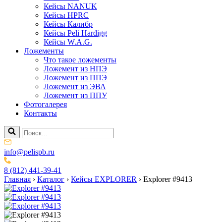
Кейсы NANUK
Кейсы HPRC
Кейсы Калибр
Кейсы Peli Hardigg
Кейсы W.A.G.
Ложементы
Что такое ложементы
Ложемент из НПЭ
Ложемент из ППЭ
Ложемент из ЭВА
Ложемент из ППУ
Фотогалерея
Контакты
info@pelispb.ru
8 (812) 441-39-41
Главная
›
Каталог
›
Кейсы EXPLORER
›
Explorer #9413